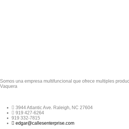
NAVEGACIÓN
DE
ENTRADAS
CALLES ENTERPRISE
Somos una empresa multifuncional que ofrece multiples product
Vaquera
INFORMACIÓN DE CONTACTO
3944 Atlantic Ave. Raleigh, NC 27604
919 427-6264
919 332-7815
edgar@callesenterprise.com