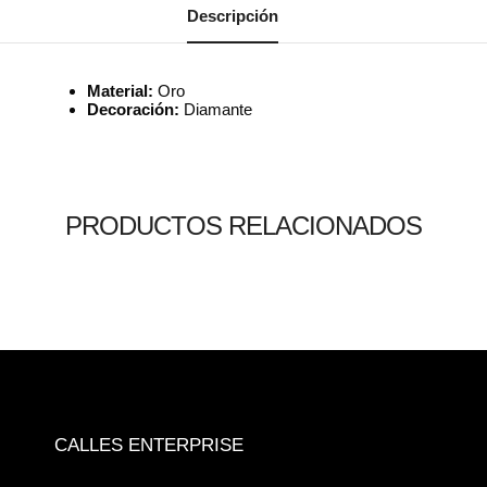
Descripción
Material:
Oro
Decoración:
Diamante
PRODUCTOS RELACIONADOS
Leer más
Leer más
Leer más
0
0
0
CALLES ENTERPRISE