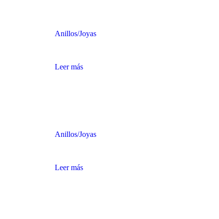
Anillos
/
Joyas
ANILLO DE ORO CON LÍNEAS
Leer más
Anillos
/
Joyas
ANILLO DE ORO CON RUBÍ
Leer más