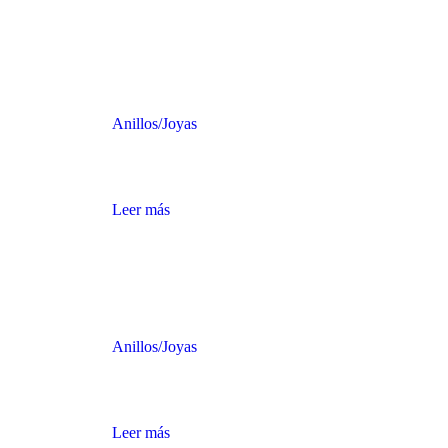
Anillos
/
Joyas
ANILLO CON HERRADURA, ANIMALES Y
PERSONA
Leer más
Anillos
/
Joyas
ANILLO DE CABALLO DE ORO CON
DETALLES PLATEADO
Leer más