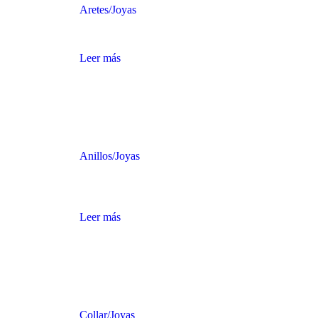
Aretes
/
Joyas
ARETES CIRCULARES DE ORO
Leer más
Anillos
/
Joyas
COLECCIÓN DE ANILLOS DE ORO DE
DIFERENTE TAMAÑO Y DISEÑO
Leer más
Collar
/
Joyas