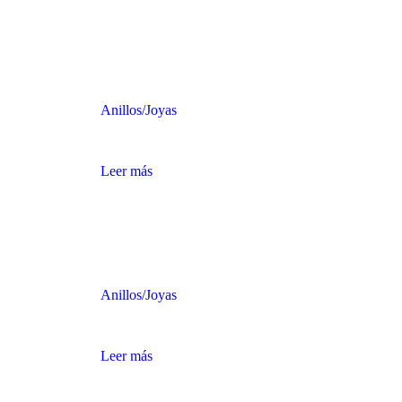
Anillos
/
Joyas
ANILLO DE ORO CON CURVAS PLATEADA
Leer más
Anillos
/
Joyas
ANILLO DE ORO CON DIAMANTE
Leer más