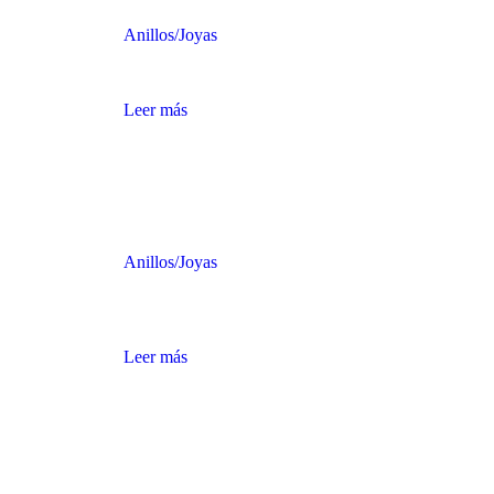
Anillos
/
Joyas
ANILLO DE ORO DE DIOS OLÍMPICO
Leer más
Anillos
/
Joyas
ANILLO ORO CON HERRADURA Y
CABALLO PLATEADO
Leer más