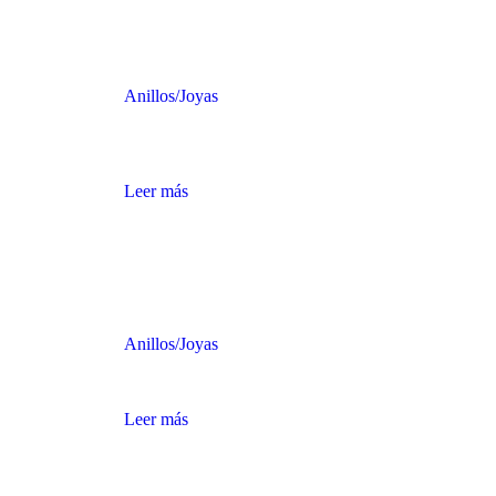
Anillos
/
Joyas
ANILLO DE ORO CON ESCORPIÓN DE ORO
Y FONDO NEGRO
Leer más
Anillos
/
Joyas
ANILLO DE ORO CON ESMERALDA
Leer más