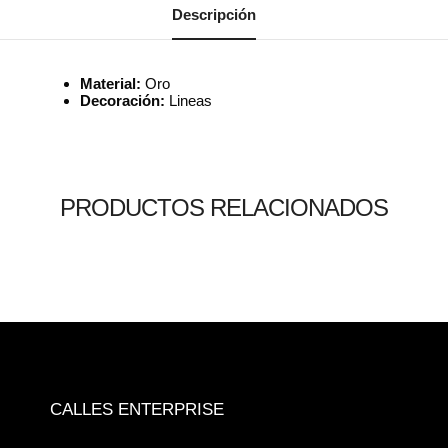
Descripción
Material:
Oro
Decoración:
Lineas
PRODUCTOS RELACIONADOS
Leer más
Leer más
Leer más
0
0
0
CALLES ENTERPRISE