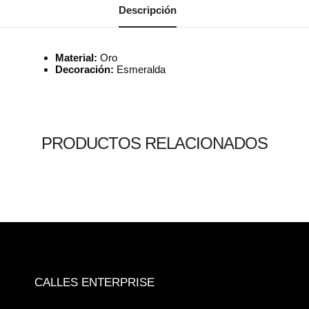
Descripción
Material:
Oro
Decoración:
Esmeralda
PRODUCTOS RELACIONADOS
Leer más
Leer más
Leer más
0
0
0
CALLES ENTERPRISE