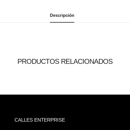
Descripción
PRODUCTOS RELACIONADOS
Leer más
Leer más
Leer más
0
0
0
CALLES ENTERPRISE