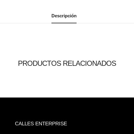
Descripción
PRODUCTOS RELACIONADOS
Leer más
Leer más
Leer más
0
0
0
CALLES ENTERPRISE