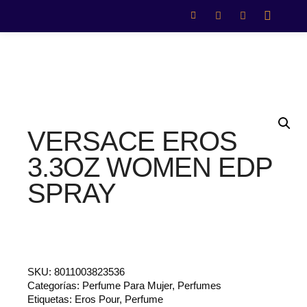
VERSACE EROS
3.3OZ WOMEN EDP
SPRAY
SKU:
8011003823536
Categorías:
Perfume Para Mujer
,
Perfumes
Etiquetas:
Eros Pour
,
Perfume