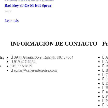
Bad Boy 3.4Oz M Edt Spray
Valorado
en
Leer más
0
de
5
INFORMACIÓN DE CONTACTO
Pr
3944 Atlantic Ave. Raleigh, NC 27604
A
les
919 427-6264
A
919 332-7815
B
a
edgar@callesenterprise.com
B
C
C
D
H
J
P
P
S