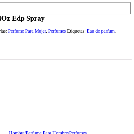
.4Oz Edp Spray
ías:
Perfume Para Mujer
,
Perfumes
Etiquetas:
Eau de parfum
,
Hombre
/
Perfume Para Hombre
/
Perfumes