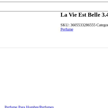
La Vie Est Belle 3
SKU:
3605533286555
Categor
Perfume
Perfume Para Hombre
/
Perfumes