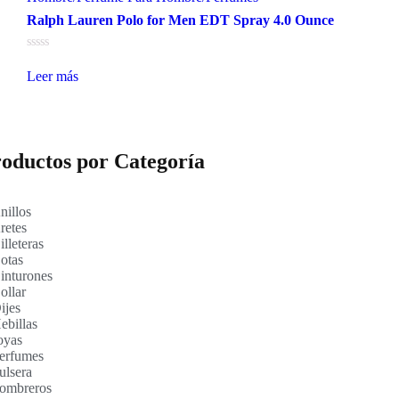
Ralph Lauren Polo for Men EDT Spray 4.0 Ounce
Valorado
en
Leer más
0
de
5
oductos por Categoría
nillos
retes
illeteras
otas
inturones
ollar
ijes
ebillas
oyas
erfumes
ulsera
ombreros