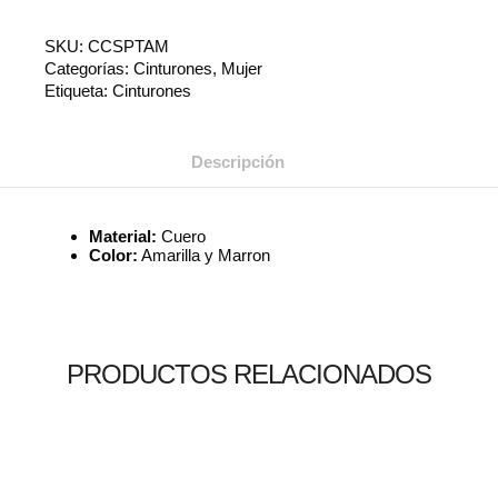
SKU:
CCSPTAM
Categorías:
Cinturones
,
Mujer
Etiqueta:
Cinturones
Descripción
Material:
Cuero
Color:
Amarilla y Marron
PRODUCTOS RELACIONADOS
Leer más
Leer más
Leer más