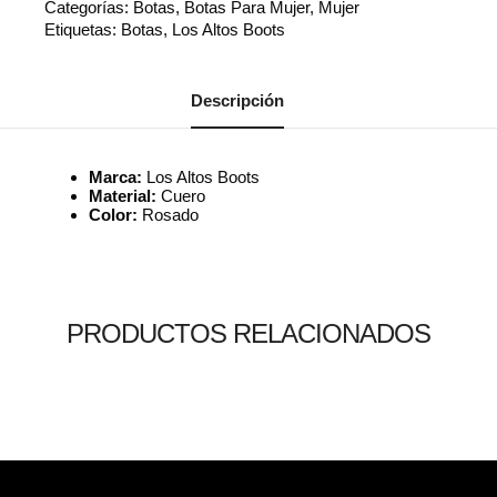
Categorías:
Botas
,
Botas Para Mujer
,
Mujer
Etiquetas:
Botas
,
Los Altos Boots
Descripción
Marca:
Los Altos Boots
Material:
Cuero
Color:
Rosado
PRODUCTOS RELACIONADOS
Leer más
Leer más
Leer más
0
0
0