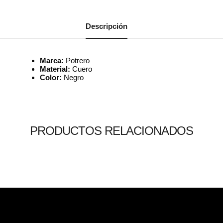
Descripción
Marca:
Potrero
Material:
Cuero
Color:
Negro
PRODUCTOS RELACIONADOS
Leer más
Leer más
Leer más
0
0
0