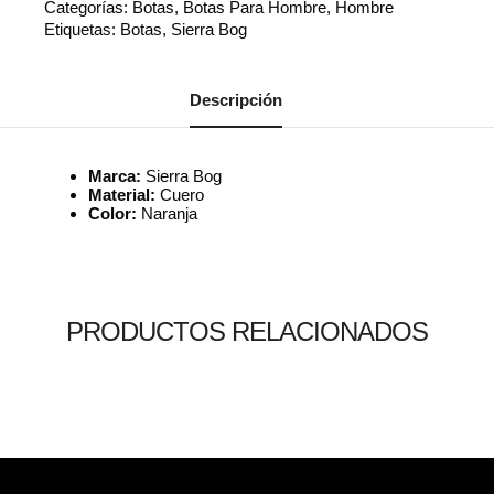
Categorías:
Botas
,
Botas Para Hombre
,
Hombre
Etiquetas:
Botas
,
Sierra Bog
Descripción
Marca:
Sierra Bog
Material:
Cuero
Color:
Naranja
PRODUCTOS RELACIONADOS
Leer más
Leer más
Leer más
0
0
0