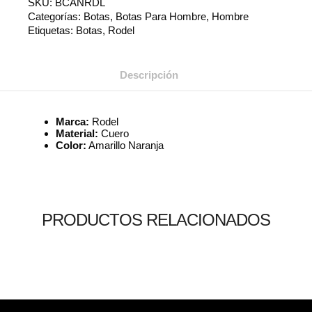
SKU:
BCANRDL
Categorías:
Botas
,
Botas Para Hombre
,
Hombre
Etiquetas:
Botas
,
Rodel
Descripción
Marca:
Rodel
Material:
Cuero
Color:
Amarillo Naranja
PRODUCTOS RELACIONADOS
Leer más
Leer más
Leer más
0
0