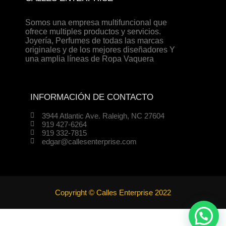
Somos una empresa multifuncional que
ofrece multiples productos y servicios.
Joyería, Perfumes de todas las marcas
originales y de los mejores diseñadores Y
una amplia líneas de Ropa Vaquera
INFORMACIÓN DE CONTACTO
3944 Atlantic Ave. Raleigh, NC 27604
919 427-6264
919 332-7815
edgar@callesenterprise.com
Copyright © Calles Enterprise 2022