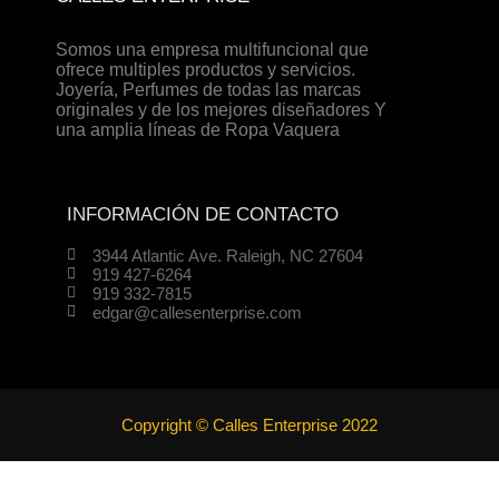
Somos una empresa multifuncional que
ofrece multiples productos y servicios.
Joyería, Perfumes de todas las marcas
originales y de los mejores diseñadores Y
una amplia líneas de Ropa Vaquera
INFORMACIÓN DE CONTACTO
3944 Atlantic Ave. Raleigh, NC 27604
919 427-6264
919 332-7815
edgar@callesenterprise.com
Copyright © Calles Enterprise 2022