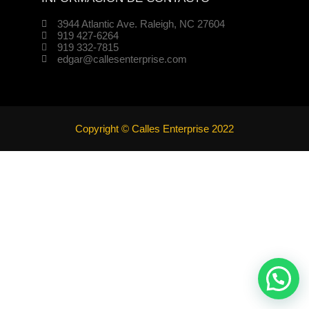
3944 Atlantic Ave. Raleigh, NC 27604
919 427-6264
919 332-7815
edgar@callesenterprise.com
Copyright © Calles Enterprise 2022