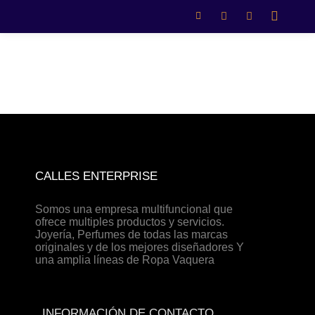
Leer más
0
CALLES ENTERPRISE
Somos una empresa multifuncional que
ofrece multiples productos y servicios.
Joyería, Perfumes de todas las marcas
originales y de los mejores diseñadores Y
una amplia líneas de Ropa Vaquera
INFORMACIÓN DE CONTACTO