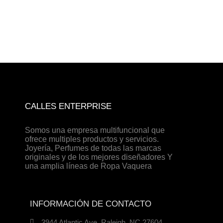
CALLES ENTERPRISE
Somos una empresa multifuncional que
ofrece multiples productos y servicios.
Joyería, Perfumes de todas las marcas
originales y de los mejores diseñadores Y
una amplia líneas de Ropa Vaquera
INFORMACIÓN DE CONTACTO
3944 Atlantic Ave. Raleigh, NC 27604